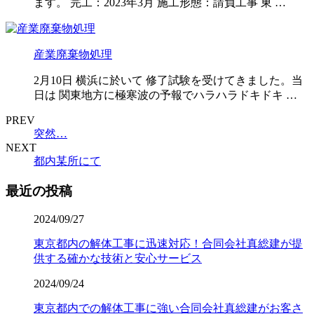
ます。 完工：2023年3月 施工形態：請負工事 東 …
産業廃棄物処理
2月10日 横浜に於いて 修了試験を受けてきました。当
日は 関東地方に極寒波の予報でハラハラドキドキ …
PREV
突然…
NEXT
都内某所にて
最近の投稿
2024/09/27
東京都内の解体工事に迅速対応！合同会社真総建が提
供する確かな技術と安心サービス
2024/09/24
東京都内での解体工事に強い合同会社真総建がお客さ