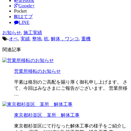
Facebook
Google+
Pocket
B!
はてブ
LINE
お知らせ
,
施工実績
-
オペ
,
実績
,
整地
,
杭
,
解体，ワンコ
,
重機
関連記事
営業所移転のお知らせ
平素は格別のご高配を賜り厚く御礼申し上げます。 さ
て、今回はみなさまにご報告がございます。 営業所移
…
東京都杉並区 某所 解体工事
東京都杉並区にて行なった解体工事の様子をご紹介し