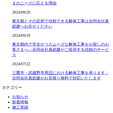
まのニーズに応える理由
2024/09/20
東京都とその近郊で信頼できる解体工事は合同会社真
総建へお任せください
2024/09/19
東京都内で安全かつスムーズな解体工事をお探しのお
客さまへ―合同会社真総建がご提供する信頼のサービ
ス
2024/07/22
三鷹市・武蔵野市周辺における解体工事を承ります –
合同会社真総建がお見積り無料で対応いたします
カテゴリー
お知らせ
新着情報
施工実績