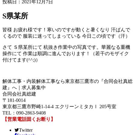
投稿日：2021年12月7日
S県某所
皆様 お疲れ様です！寒いのですが動くと暑くなり 汗ばんで
くるので 服装に迷ってしまっている 今日この頃です（汗）
さて Ｓ県某所にて 杭抜き作業中の写真です。華麗なる重機
操作にて 作業は順調に進んでおります！（若干のモザイク
付けてます(^^;)）
解体工事・内装解体工事なら東京都三鷹市の『合同会社真総
建』へ｜求人募集中
合同会社真総建
〒181-0014
東京都三鷹市野崎1-14-4 エクリーンミタカⅠ 205号室
TEL：090-2863-9408
【営業電話固くお断り】
Twitter